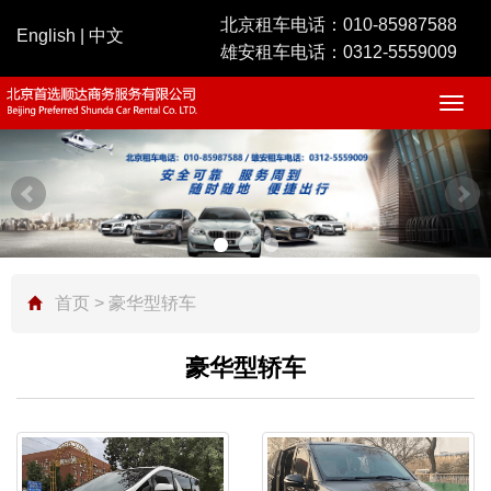
北京租车电话：
010-85987588
English
|
中文
雄安租车电话：
0312-5559009
Togg
navig
首页
> 豪华型轿车
豪华型轿车